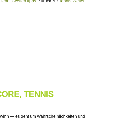
f
tennis wetten tipps
. Zurück zur
Tennis Wetten
ORE, TENNIS
Gewinn — es geht um Wahrscheinlichkeiten und