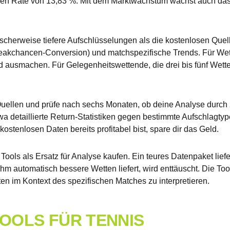
chen Rate von 13,83 %. Mit dem Marktwachstum wächst auch das 
scherweise tiefere Aufschlüsselungen als die kostenlosen Quel
eakchancen-Conversion) und matchspezifische Trends. Für Wett
 ausmachen. Für Gelegenheitswettende, die drei bis fünf Wette
uellen und prüfe nach sechs Monaten, ob deine Analyse durch
wa detaillierte Return-Statistiken gegen bestimmte Aufschlagtyp
ostenlosen Daten bereits profitabel bist, spare dir das Geld.
Tools als Ersatz für Analyse kaufen. Ein teures Datenpaket liefer
 ihm automatisch bessere Wetten liefert, wird enttäuscht. Die To
n im Kontext des spezifischen Matches zu interpretieren.
OOLS FÜR TENNIS