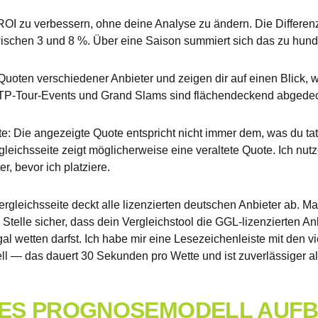
 ROI zu verbessern, ohne deine Analyse zu ändern. Die Differe
zwischen 3 und 8 %. Über eine Saison summiert sich das zu hund
uoten verschiedener Anbieter und zeigen dir auf einen Blick, wo
 ATP-Tour-Events und Grand Slams sind flächendeckend abgedec
te: Die angezeigte Quote entspricht nicht immer dem, was du 
gleichsseite zeigt möglicherweise eine veraltete Quote. Ich nut
r, bevor ich platziere.
rgleichsseite deckt alle lizenzierten deutschen Anbieter ab. M
d. Stelle sicher, dass dein Vergleichstool die GGL-lizenzierten A
al wetten darfst. Ich habe mir eine Lesezeichenleiste mit den v
 — das dauert 30 Sekunden pro Wette und ist zuverlässiger als
ENES PROGNOSEMODELL AUF