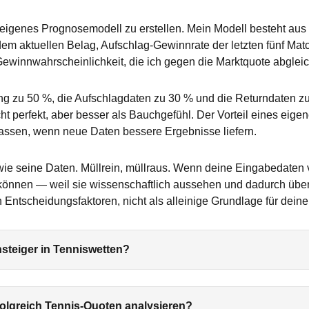
eigenes Prognosemodell zu erstellen. Mein Modell besteht aus e
em aktuellen Belag, Aufschlag-Gewinnrate der letzten fünf Mat
ewinnwahrscheinlichkeit, die ich gegen die Marktquote abgleic
ting zu 50 %, die Aufschlagdaten zu 30 % und die Returndaten z
cht perfekt, aber besser als Bauchgefühl. Der Vorteil eines eig
passen, wenn neue Daten bessere Ergebnisse liefern.
wie seine Daten. Müllrein, müllraus. Wenn deine Eingabedaten ve
 können — weil sie wissenschaftlich aussehen und dadurch über
 Entscheidungsfaktoren, nicht als alleinige Grundlage für dein
nsteiger in Tenniswetten?
folgreich Tennis-Quoten analysieren?