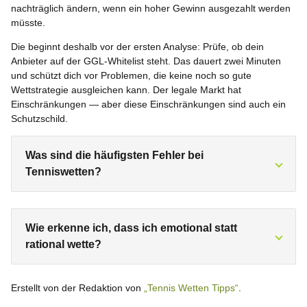
nachträglich ändern, wenn ein hoher Gewinn ausgezahlt werden
müsste.
Die beginnt deshalb vor der ersten Analyse: Prüfe, ob dein
Anbieter auf der GGL-Whitelist steht. Das dauert zwei Minuten
und schützt dich vor Problemen, die keine noch so gute
Wettstrategie ausgleichen kann. Der legale Markt hat
Einschränkungen — aber diese Einschränkungen sind auch ein
Schutzschild.
Was sind die häufigsten Fehler bei
Tenniswetten?
Wie erkenne ich, dass ich emotional statt
rational wette?
Erstellt von der Redaktion von
„Tennis Wetten Tipps“
.