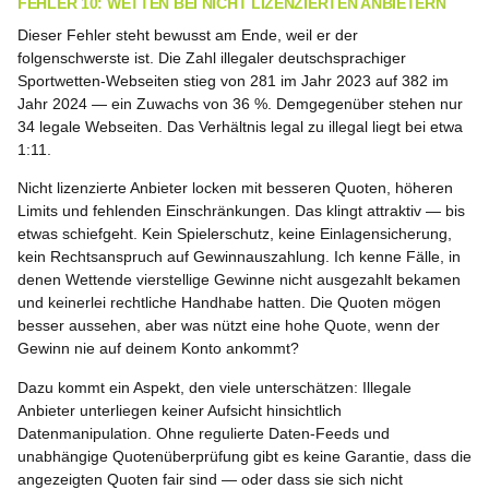
FEHLER 10: WETTEN BEI NICHT LIZENZIERTEN ANBIETERN
Dieser Fehler steht bewusst am Ende, weil er der
folgenschwerste ist. Die Zahl illegaler deutschsprachiger
Sportwetten-Webseiten stieg von 281 im Jahr 2023 auf 382 im
Jahr 2024 — ein Zuwachs von 36 %. Demgegenüber stehen nur
34 legale Webseiten. Das Verhältnis legal zu illegal liegt bei etwa
1:11.
Nicht lizenzierte Anbieter locken mit besseren Quoten, höheren
Limits und fehlenden Einschränkungen. Das klingt attraktiv — bis
etwas schiefgeht. Kein Spielerschutz, keine Einlagensicherung,
kein Rechtsanspruch auf Gewinnauszahlung. Ich kenne Fälle, in
denen Wettende vierstellige Gewinne nicht ausgezahlt bekamen
und keinerlei rechtliche Handhabe hatten. Die Quoten mögen
besser aussehen, aber was nützt eine hohe Quote, wenn der
Gewinn nie auf deinem Konto ankommt?
Dazu kommt ein Aspekt, den viele unterschätzen: Illegale
Anbieter unterliegen keiner Aufsicht hinsichtlich
Datenmanipulation. Ohne regulierte Daten-Feeds und
unabhängige Quotenüberprüfung gibt es keine Garantie, dass die
angezeigten Quoten fair sind — oder dass sie sich nicht