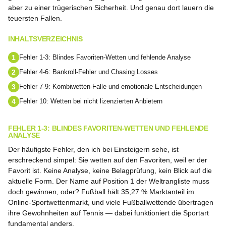
aber zu einer trügerischen Sicherheit. Und genau dort lauern die
teuersten Fallen.
INHALTSVERZEICHNIS
Fehler 1-3: Blindes Favoriten-Wetten und fehlende Analyse
Fehler 4-6: Bankroll-Fehler und Chasing Losses
Fehler 7-9: Kombiwetten-Falle und emotionale Entscheidungen
Fehler 10: Wetten bei nicht lizenzierten Anbietern
FEHLER 1-3: BLINDES FAVORITEN-WETTEN UND FEHLENDE
ANALYSE
Der häufigste Fehler, den ich bei Einsteigern sehe, ist
erschreckend simpel: Sie wetten auf den Favoriten, weil er der
Favorit ist. Keine Analyse, keine Belagprüfung, kein Blick auf die
aktuelle Form. Der Name auf Position 1 der Weltrangliste muss
doch gewinnen, oder? Fußball hält 35,27 % Marktanteil im
Online-Sportwettenmarkt, und viele Fußballwettende übertragen
ihre Gewohnheiten auf Tennis — dabei funktioniert die Sportart
fundamental anders.