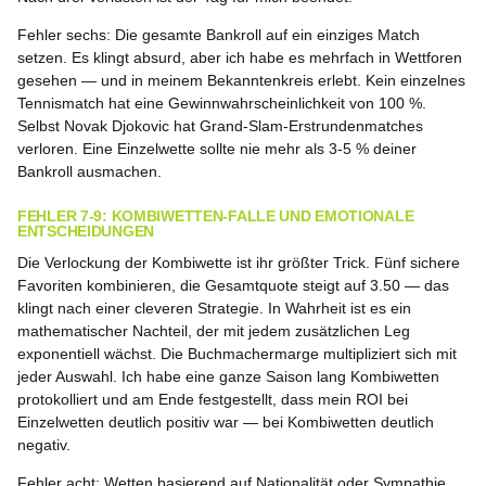
Fehler sechs: Die gesamte Bankroll auf ein einziges Match
setzen. Es klingt absurd, aber ich habe es mehrfach in Wettforen
gesehen — und in meinem Bekanntenkreis erlebt. Kein einzelnes
Tennismatch hat eine Gewinnwahrscheinlichkeit von 100 %.
Selbst Novak Djokovic hat Grand-Slam-Erstrundenmatches
verloren. Eine Einzelwette sollte nie mehr als 3-5 % deiner
Bankroll ausmachen.
FEHLER 7-9: KOMBIWETTEN-FALLE UND EMOTIONALE
ENTSCHEIDUNGEN
Die Verlockung der Kombiwette ist ihr größter Trick. Fünf sichere
Favoriten kombinieren, die Gesamtquote steigt auf 3.50 — das
klingt nach einer cleveren Strategie. In Wahrheit ist es ein
mathematischer Nachteil, der mit jedem zusätzlichen Leg
exponentiell wächst. Die Buchmachermarge multipliziert sich mit
jeder Auswahl. Ich habe eine ganze Saison lang Kombiwetten
protokolliert und am Ende festgestellt, dass mein ROI bei
Einzelwetten deutlich positiv war — bei Kombiwetten deutlich
negativ.
Fehler acht: Wetten basierend auf Nationalität oder Sympathie.