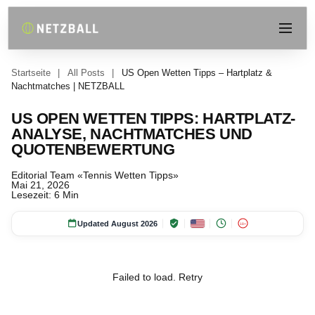
Startseite
|
All Posts
|
US Open Wetten Tipps – Hartplatz &
Nachtmatches | NETZBALL
US OPEN WETTEN TIPPS: HARTPLATZ-
ANALYSE, NACHTMATCHES UND
QUOTENBEWERTUNG
Editorial Team «Tennis Wetten Tipps»
Mai 21, 2026
Lesezeit: 6 Min
Updated August 2026
18+
Failed to load.
Retry