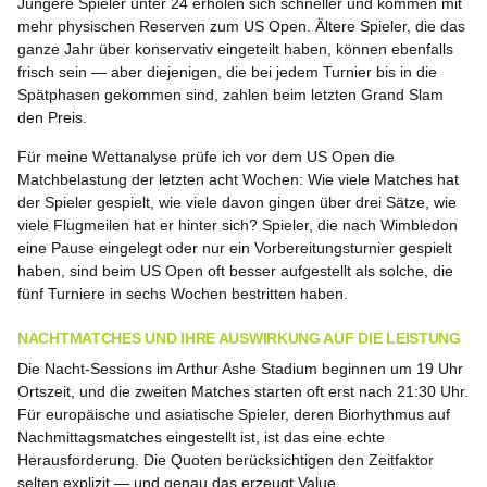
Jüngere Spieler unter 24 erholen sich schneller und kommen mit
mehr physischen Reserven zum US Open. Ältere Spieler, die das
ganze Jahr über konservativ eingeteilt haben, können ebenfalls
frisch sein — aber diejenigen, die bei jedem Turnier bis in die
Spätphasen gekommen sind, zahlen beim letzten Grand Slam
den Preis.
Für meine Wettanalyse prüfe ich vor dem US Open die
Matchbelastung der letzten acht Wochen: Wie viele Matches hat
der Spieler gespielt, wie viele davon gingen über drei Sätze, wie
viele Flugmeilen hat er hinter sich? Spieler, die nach Wimbledon
eine Pause eingelegt oder nur ein Vorbereitungsturnier gespielt
haben, sind beim US Open oft besser aufgestellt als solche, die
fünf Turniere in sechs Wochen bestritten haben.
NACHTMATCHES UND IHRE AUSWIRKUNG AUF DIE LEISTUNG
Die Nacht-Sessions im Arthur Ashe Stadium beginnen um 19 Uhr
Ortszeit, und die zweiten Matches starten oft erst nach 21:30 Uhr.
Für europäische und asiatische Spieler, deren Biorhythmus auf
Nachmittagsmatches eingestellt ist, ist das eine echte
Herausforderung. Die Quoten berücksichtigen den Zeitfaktor
selten explizit — und genau das erzeugt Value.