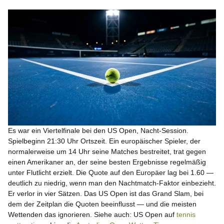
Es war ein Viertelfinale bei den US Open, Nacht-Session.
Spielbeginn 21:30 Uhr Ortszeit. Ein europäischer Spieler, der
normalerweise um 14 Uhr seine Matches bestreitet, trat gegen
einen Amerikaner an, der seine besten Ergebnisse regelmäßig
unter Flutlicht erzielt. Die Quote auf den Europäer lag bei 1.60 —
deutlich zu niedrig, wenn man den Nachtmatch-Faktor einbezieht.
Er verlor in vier Sätzen. Das US Open ist das Grand Slam, bei
dem der Zeitplan die Quoten beeinflusst — und die meisten
Wettenden das ignorieren. Siehe auch: US Open auf
tennis