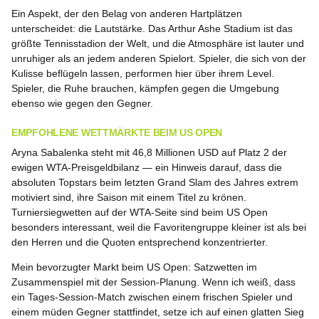
Ein Aspekt, der den Belag von anderen Hartplätzen
unterscheidet: die Lautstärke. Das Arthur Ashe Stadium ist das
größte Tennisstadion der Welt, und die Atmosphäre ist lauter und
unruhiger als an jedem anderen Spielort. Spieler, die sich von der
Kulisse beflügeln lassen, performen hier über ihrem Level.
Spieler, die Ruhe brauchen, kämpfen gegen die Umgebung
ebenso wie gegen den Gegner.
EMPFOHLENE WETTMÄRKTE BEIM US OPEN
Aryna Sabalenka steht mit 46,8 Millionen USD auf Platz 2 der
ewigen WTA-Preisgeldbilanz — ein Hinweis darauf, dass die
absoluten Topstars beim letzten Grand Slam des Jahres extrem
motiviert sind, ihre Saison mit einem Titel zu krönen.
Turniersiegwetten auf der WTA-Seite sind beim US Open
besonders interessant, weil die Favoritengruppe kleiner ist als bei
den Herren und die Quoten entsprechend konzentrierter.
Mein bevorzugter Markt beim US Open: Satzwetten im
Zusammenspiel mit der Session-Planung. Wenn ich weiß, dass
ein Tages-Session-Match zwischen einem frischen Spieler und
einem müden Gegner stattfindet, setze ich auf einen glatten Sieg