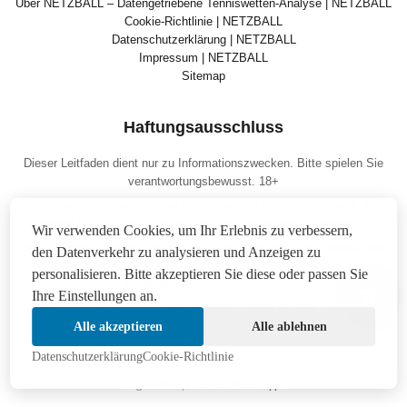
Über NETZBALL – Datengetriebene Tenniswetten-Analyse | NETZBALL
Cookie-Richtlinie | NETZBALL
Datenschutzerklärung | NETZBALL
Impressum | NETZBALL
Sitemap
Haftungsausschluss
Dieser Leitfaden dient nur zu Informationszwecken. Bitte spielen Sie
verantwortungsbewusst. 18+
Wir verwenden Cookies, um Ihr Erlebnis zu verbessern. Durch die
weitere Nutzung der Website stimmen Sie
unserer Richtlinie
zu.
Wir verwenden Cookies, um Ihr Erlebnis zu verbessern,
Diese Website enthält Affiliate-Links. Wir erhalten möglicherweise eine
den Datenverkehr zu analysieren und Anzeigen zu
Provision, wenn Sie über diese Links einkaufen, ohne dass Ihnen
personalisieren. Bitte akzeptieren Sie diese oder passen Sie
zusätzliche Kosten entstehen.
Ihre Einstellungen an.
Wenn Sie unter Spielsucht leiden, finden Sie hier
Hilfe
.
14:46
Alle akzeptieren
Alle ablehnen
Datenschutzerklärung
Cookie-Richtlinie
August 2026 | © Tennis Wetten Tipps