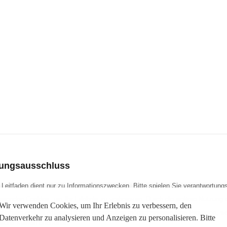
tungsausschluss
 Leitfaden dient nur zu Informationszwecken. Bitte spielen Sie verantwortun
rwenden Cookies, um Ihr Erlebnis zu verbessern. Durch die weitere Nutzung
Wir verwenden Cookies, um Ihr Erlebnis zu verbessern, den
Website enthält Affiliate-Links. Wir erhalten möglicherweise eine Provision, 
Datenverkehr zu analysieren und Anzeigen zu personalisieren. Bitte
liche Kosten entstehen.